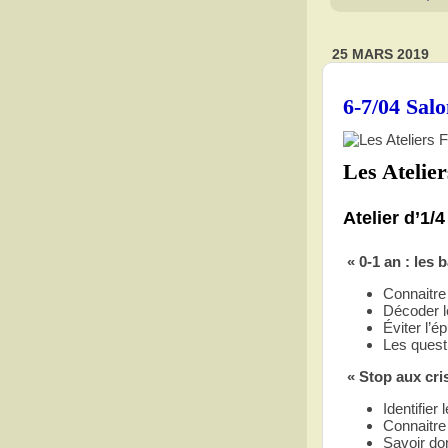
25 MARS 2019
6-7/04 Salo
Les Atelier
Atelier d’1/
« 0-1 an : les 
Connaitre
Décoder l
Éviter l’
Les quest
« Stop aux cris
Identifie
Connaitre
Savoir do