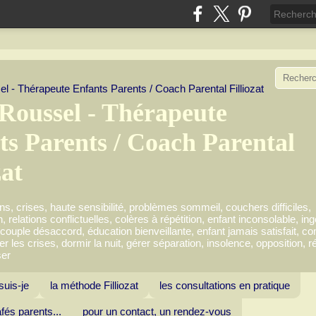
Roussel - Thérapeute
ts Parents / Coach Parental
zat
s, crises, haute sensibilité, problèmes sommeil, couchers difficiles,
relations conflictuelles, colères à répétition, enfant inconsolable, ing
 couple désaccord, éducation bienveillante, enfant jamais satisfait, 
r les crises, dormir la nuit, gérer séparation, insolence, opposition, r
ser
suis-je
la méthode Filliozat
les consultations en pratique
fés parents...
pour un contact, un rendez-vous