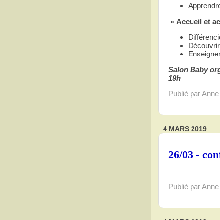
Apprendre 
« Accueil et 
Différenci
Découvrir 
Enseigner
Salon Baby org
19h
Publié par Anne
4 MARS 2019
26/03 - conf
Publié par Anne