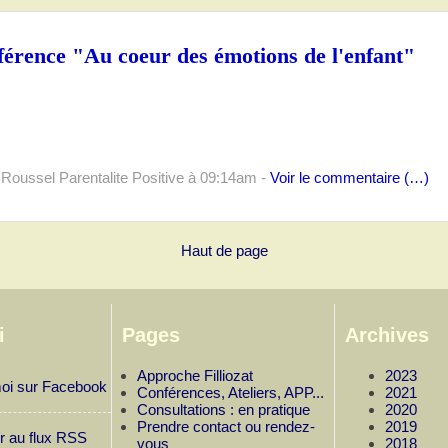
nférence "Au coeur des émotions de l'enfant"
 Roussel Parentalite Positive
à 09:14am -
Voir le commentaire (
…
)
Haut de page
i
Pages
Archives
Approche Filliozat
2023
oi sur Facebook
Conférences, Ateliers, APP...
2021
Consultations : en pratique
2020
Prendre contact ou rendez-
2019
r au flux RSS
vous
2018