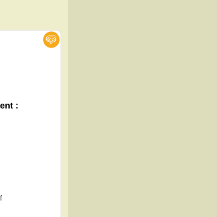
ent :
f