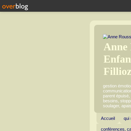
Anne 
Enfan
Fillio
gestion émotion
communication, 
parent épuisé,
besoins, stoppe
soulager, apai
Accueil
qui 
conférences, ca