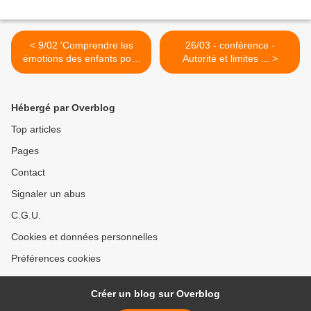
< 9/02 'Comprendre les
26/03 - conférence -
émotions des enfants pour
Autorité et limites ... >
mettre la famille au bon
tempo'
Hébergé par Overblog
Top articles
Pages
Contact
Signaler un abus
C.G.U.
Cookies et données personnelles
Préférences cookies
Créer un blog sur Overblog